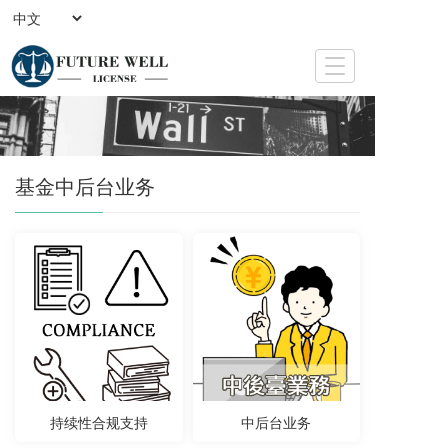
T
o
g
g
l
e
基金中后台业务
n
a
v
i
g
a
t
i
o
n
持续性合规支持
中后台业务