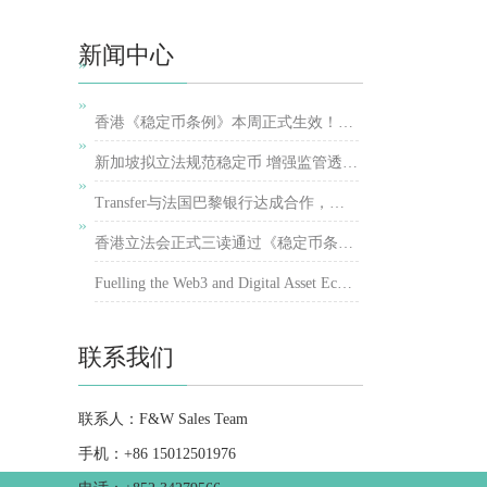
新闻中心
»
»
香港《稳定币条例》本周正式生效！港股稳定币概念股再受追捧
»
新加坡拟立法规范稳定币 增强监管透明度和公众信心
»
Transfer与法国巴黎银行达成合作，携手推动跨境支付简化
»
香港立法会正式三读通过《稳定币条例草案》
Fuelling the Web3 and Digital Asset Ecosystem in Hong Kong
联系我们
联系人：F&W Sales Team
手机：+86 15012501976