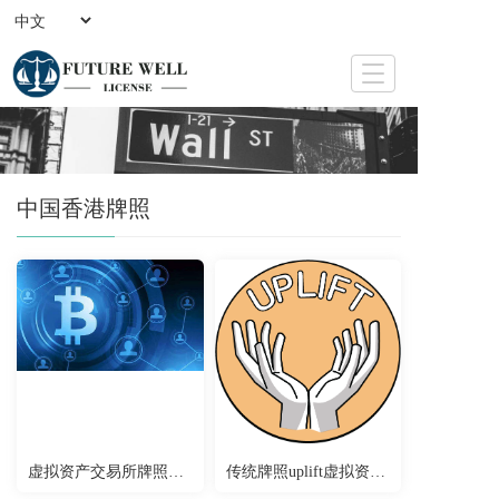
T
o
g
g
l
e
中国香港牌照
n
a
v
i
g
a
t
i
o
n
虚拟资产交易所牌照申请
传统牌照uplift虚拟资产牌照