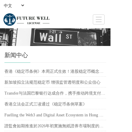
T
o
g
g
l
e
新闻中心
n
a
v
香港《稳定币条例》本周正式生效！港股稳定币概念股再受追捧
i
g
新加坡拟立法规范稳定币 增强监管透明度和公众信心
a
t
Transfer与法国巴黎银行达成合作，携手推动跨境支付简化
i
o
香港立法会正式三读通过《稳定币条例草案》
n
Fuelling the Web3 and Digital Asset Ecosystem in Hong Kong
證監會如期推進於2026年初實施無紙證券市場制度的準備工作