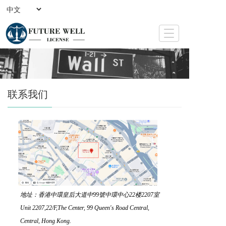
T
o
g
g
l
e
联系我们
n
a
v
i
g
a
t
i
o
n
地址：香港中環皇后大道中99號中環中心22楼2207室
Unit 2207,22/F,The Center, 99 Queen's Road Central, 
Central, Hong Kong.