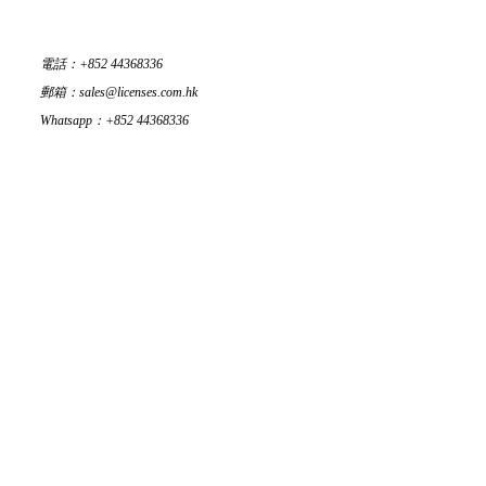
電話：+852 44368336
郵箱：sales@licenses.com.hk
Whatsapp：+852 44368336