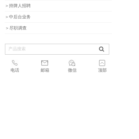
＞持牌人招聘
＞中后台业务
＞尽职调查
新闻中心
电话
邮箱
微信
顶部
»
香港《稳定币条例》本周正式生效！港股稳定币概念股再受追捧
»
新加坡拟立法规范稳定币 增强监管透明度和公众信心
»
Transfer与法国巴黎银行达成合作，携手推动跨境支付简化
»
香港立法会正式三读通过《稳定币条例草案》
»
Fuelling the Web3 and Digital Asset Ecosystem in Hong Kong