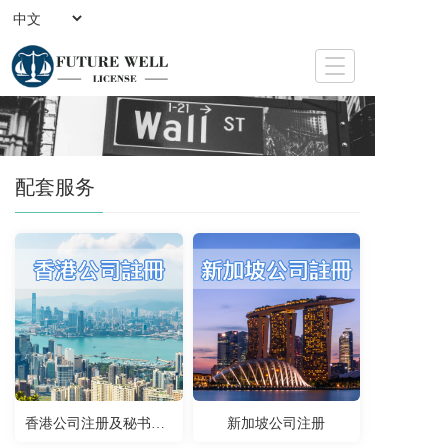
T
o
g
g
l
e
配套服务
n
a
v
i
g
a
t
i
o
n
香港公司注册及秘书服务
新加坡公司注册