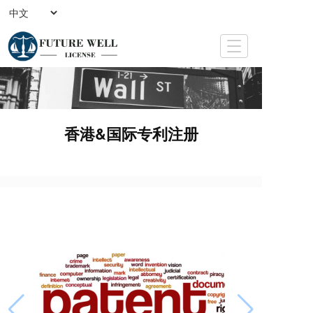
T
o
g
g
l
e
香港&国际专利注册
n
a
v
i
g
a
t
i
o
n