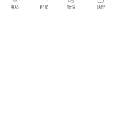
洗钱、债务、法规方面乾净
电话
邮箱
微信
顶部
3. 协助客户对接资源，安排面谈，起草MOU
4. 协助客户安排律师进行尽职调查DD，审计核算
5. 协助客户准备最终的协议SPA
6. 协助客户完成牌照监管部门审批，报备，转换
7. 协助客户进行税务、银行帐户、注册处等过户
上一篇 :
SFC1号牌：证券牌照
下一篇 :
SFC3号牌：外汇牌照
香港中環皇后大道中99號中環中心22樓2207室
sales@licenses.com.hk
+852 44368336
CopyRight 2022 明康国际牌照合规有限公司(FUTURE WELL 
LICENSE COMPLIANCE LIMITED) ICP:08118166