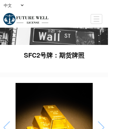
T
o
g
g
l
e
SFC2号牌：期货牌照
n
a
v
i
g
a
t
i
o
n